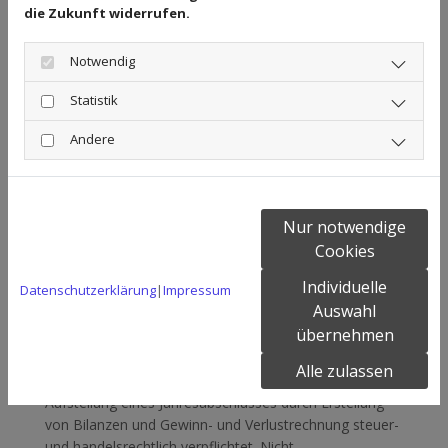
Buchhaltung zur Umsatzsteuer-Voranmeldung.
die Zukunft widerrufen.
Stattdessen ermöglicht sie eine zeitnahe Überwachung
des wirtschaftlichen Erfolges eines Unternehmens.
Notwendig
Durch eine betriebswirtschaftliche Auswertung wird der
wirtschaftliche Erfolg eines Unternehmens auf einen
Statistik
Blick sichtbar. Beschäftigt das Unternehmen
Mitarbeiter, ist zudem die Lohnbuchhaltung von
Andere
größter Wichtigkeit. Schon kleinste Unregelmäßigkeiten
wirken sich sofort auf eine der wichtigsten Säulen des
Unternehmens aus - die Mitarbeiter. Der Steuerberater
bedient sich zur Erstellung der Lohnbuchhaltung stets
Nur notwendige
aktueller DATEV-Software-Lösungen und stellt so
Cookies
sicher, dass alle Änderungen des Gesetzgebers sofort
Individuelle
berücksichtigt werden.
Datenschutzerklärung
|
Impressum
Auswahl
übernehmen
Gewinnermittlung und Bilanzen
Alle zulassen
Buchführungspflichtige Unternehmen sind zur
Aufstellung eines Jahresabschlusses durch Erstellung
von Bilanzen und Gewinn- und Verlustrechnung steuer-
und handelsrechtlich verpflichtet. Nicht