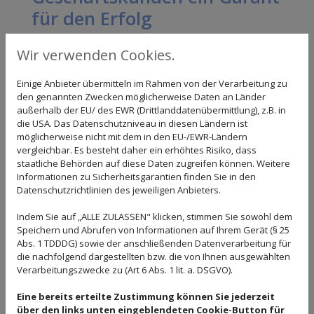
für den Erfolg
Jungunternehmer, Existenzgründer, Selbstständige und
Wir verwenden Cookies.
Freiberufler, kleine, mittlere und große Unternehmen
kommen heute kaum mehr ohne die Unterstützung
Einige Anbieter übermitteln im Rahmen von der Verarbeitung zu
den genannten Zwecken möglicherweise Daten an Länder
eines versierten Steuerberaters aus - zu vielfältig und
außerhalb der EU/ des EWR (Drittlanddatenübermittlung), z.B. in
aufwendig sind die zahlreichen Formalitäten, die Monat
die USA. Das Datenschutzniveau in diesen Ländern ist
für Monat rund um die Finanzlage des Unternehmens
möglicherweise nicht mit dem in den EU-/EWR-Ländern
erledigt werden müssen. Lohnbuchhaltung, die
vergleichbar. Es besteht daher ein erhöhtes Risiko, dass
Erstellung von Bilanzen oder der Jahresabschluss
staatliche Behörden auf diese Daten zugreifen können. Weitere
erfordern viel Zeit und vor allem Fachwissen. Diese und
Informationen zu Sicherheitsgarantien finden Sie in den
viele weitere Leistungen erhalten Geschäftskunden
Datenschutzrichtlinien des jeweiligen Anbieters.
direkt aus einer Hand von ihrer Steuerkanzlei.
Indem Sie auf „ALLE ZULASSEN" klicken, stimmen Sie sowohl dem
Speichern und Abrufen von Informationen auf Ihrem Gerät (§ 25
Finanzbuchhaltung - nicht nur für
Abs. 1 TDDDG) sowie der anschließenden Datenverarbeitung für
das Finanzamt wichtig
die nachfolgend dargestellten bzw. die von Ihnen ausgewählten
Verarbeitungszwecke zu (Art 6 Abs. 1 lit. a. DSGVO).
Eine sorgfältige Finanzbuchhaltung beinhaltet weitaus
Eine bereits erteilte Zustimmung können Sie jederzeit
mehr als die monatliche oder vierteljährliche
über den links unten eingeblendeten Cookie-Button für